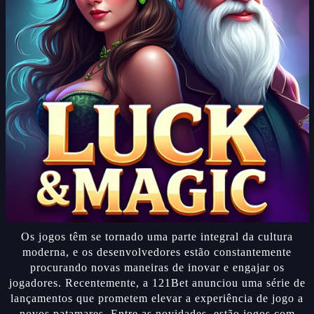
Os jogos têm se tornado uma parte integral da cultura
moderna, e os desenvolvedores estão constantemente
procurando novas maneiras de inovar e engajar os
jogadores. Recentemente, a 121Bet anunciou uma série de
lançamentos que prometem elevar a experiência de jogo a
novos patamares. Entre as novidades, estão jogos com