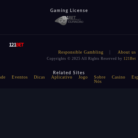
Gaming License
Responsible Gambling
About us
Copyrights © 2025 All Rights Reserved by
121Bet
Related Sites
ade
Eventos
Dicas
Aplicativo
Jogo
Sobre
Casino
Esp
Nós