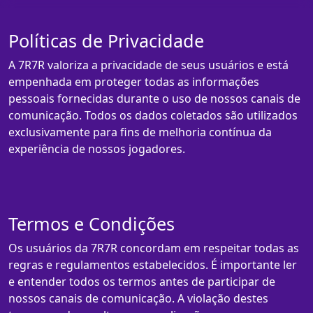
Políticas de Privacidade
A 7R7R valoriza a privacidade de seus usuários e está
empenhada em proteger todas as informações
pessoais fornecidas durante o uso de nossos canais de
comunicação. Todos os dados coletados são utilizados
exclusivamente para fins de melhoria contínua da
experiência de nossos jogadores.
Termos e Condições
Os usuários da 7R7R concordam em respeitar todas as
regras e regulamentos estabelecidos. É importante ler
e entender todos os termos antes de participar de
nossos canais de comunicação. A violação destes