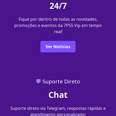
24/7
Fique por dentro de todas as novidades,
promoções e eventos da 7P55 Vip em tempo
real!
Ver Notícias
💬 Suporte Direto
Chat
Suporte direto via Telegram, respostas rápidas e
atendimento personalizado!