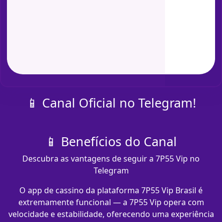
📱 Canal Oficial no Telegram!
📱 Benefícios do Canal
Descubra as vantagens de seguir a 7P55 Vip no
Telegram
O app de cassino da plataforma 7P55 Vip Brasil é
extremamente funcional — a 7P55 Vip opera com
velocidade e estabilidade, oferecendo uma experiência