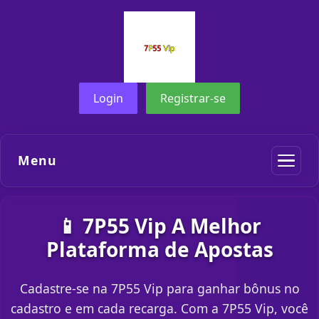
Login
Registrar-se
Menu
📱 7P55 Vip A Melhor
Plataforma de Apostas
Cadastre-se na 7P55 Vip para ganhar bônus no
cadastro e em cada recarga. Com a 7P55 Vip, você