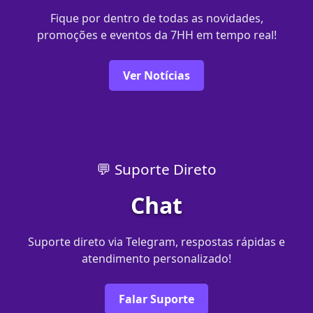
Fique por dentro de todas as novidades,
promoções e eventos da 7HH em tempo real!
Ver Notícias
💬 Suporte Direto
Chat
Suporte direto via Telegram, respostas rápidas e
atendimento personalizado!
Falar Suporte