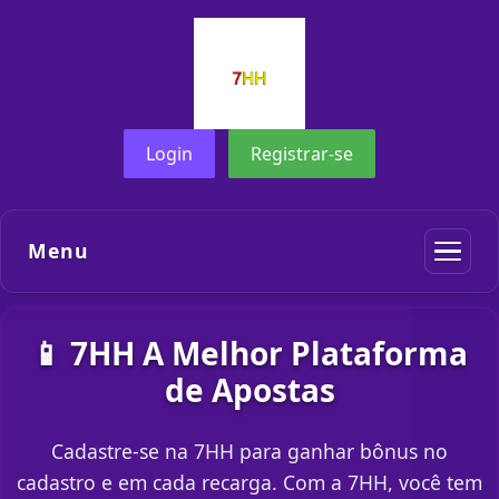
Login
Registrar-se
Menu
📱 7HH A Melhor Plataforma
de Apostas
Cadastre-se na 7HH para ganhar bônus no
cadastro e em cada recarga. Com a 7HH, você tem