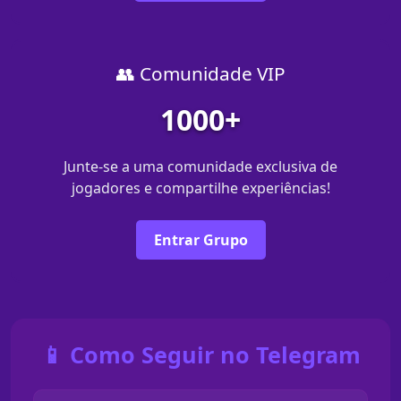
👥 Comunidade VIP
1000+
Junte-se a uma comunidade exclusiva de
jogadores e compartilhe experiências!
Entrar Grupo
📱 Como Seguir no Telegram