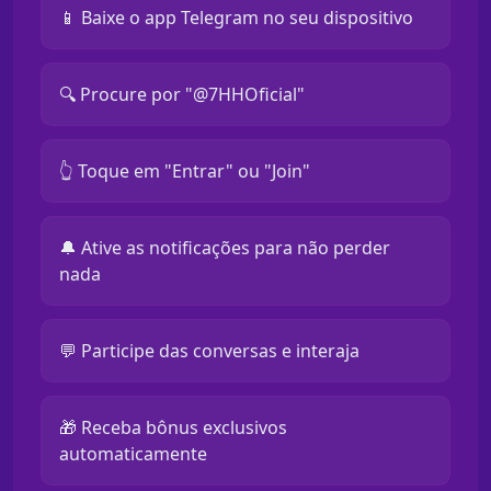
📱 Baixe o app Telegram no seu dispositivo
🔍 Procure por "@7HHOficial"
👆 Toque em "Entrar" ou "Join"
🔔 Ative as notificações para não perder
nada
💬 Participe das conversas e interaja
🎁 Receba bônus exclusivos
automaticamente