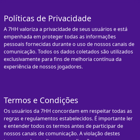
Políticas de Privacidade
A 7HH valoriza a privacidade de seus usuários e está
empenhada em proteger todas as informações
pessoais fornecidas durante o uso de nossos canais de
comunicação. Todos os dados coletados são utilizados
exclusivamente para fins de melhoria contínua da
experiência de nossos jogadores.
Termos e Condições
Os usuários da 7HH concordam em respeitar todas as
regras e regulamentos estabelecidos. É importante ler
e entender todos os termos antes de participar de
nossos canais de comunicação. A violação destes