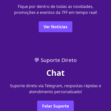
Fique por dentro de todas as novidades,
promoções e eventos da 7FF em tempo real!
Ver Notícias
💬 Suporte Direto
Chat
Suporte direto via Telegram, respostas rápidas e
atendimento personalizado!
Falar Suporte