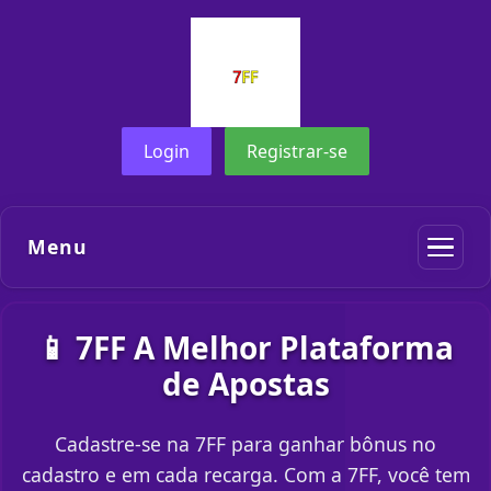
Login
Registrar-se
Menu
📱 7FF A Melhor Plataforma
de Apostas
Cadastre-se na 7FF para ganhar bônus no
cadastro e em cada recarga. Com a 7FF, você tem