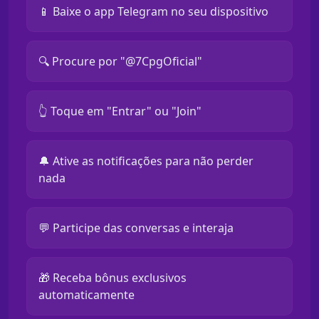
📱 Baixe o app Telegram no seu dispositivo
🔍 Procure por "@7CpgOficial"
👆 Toque em "Entrar" ou "Join"
🔔 Ative as notificações para não perder
nada
💬 Participe das conversas e interaja
🎁 Receba bônus exclusivos
automaticamente