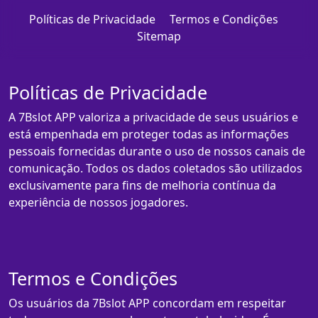
Políticas de Privacidade
Termos e Condições
Sitemap
Políticas de Privacidade
A 7Bslot APP valoriza a privacidade de seus usuários e
está empenhada em proteger todas as informações
pessoais fornecidas durante o uso de nossos canais de
comunicação. Todos os dados coletados são utilizados
exclusivamente para fins de melhoria contínua da
experiência de nossos jogadores.
Termos e Condições
Os usuários da 7Bslot APP concordam em respeitar