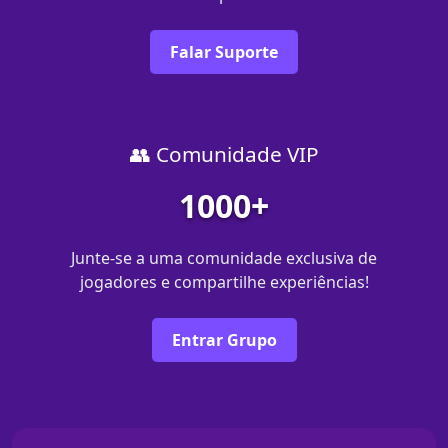
Falar Suporte
👥 Comunidade VIP
1000+
Junte-se a uma comunidade exclusiva de
jogadores e compartilhe experiências!
Entrar Grupo