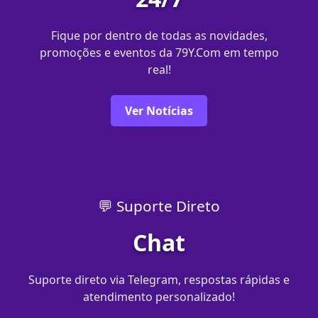
Fique por dentro de todas as novidades,
promoções e eventos da 79Y.Com em tempo
real!
Ver Notícias
💬 Suporte Direto
Chat
Suporte direto via Telegram, respostas rápidas e
atendimento personalizado!