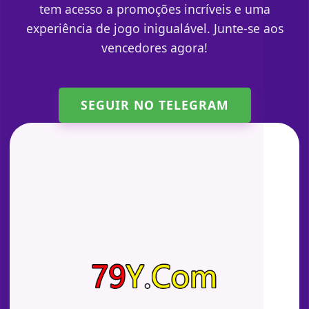
tem acesso a promoções incríveis e uma
experiência de jogo inigualável. Junte-se aos
vencedores agora!
SEGUIR NO TELEGRAM