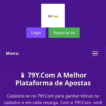
Login
Registrar-se
Menu
📱 79Y.Com A Melhor
Plataforma de Apostas
Cadastre-se na 79Y.Com para ganhar bônus no
cadastro e em cada recarga. Com a 79Y.Com, você