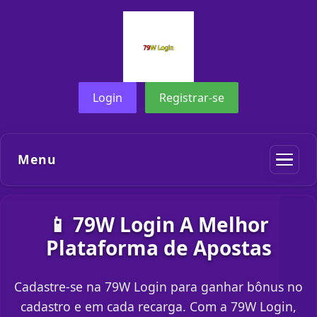
Login
Registrar-se
Menu
📱 79W Login A Melhor
Plataforma de Apostas
Cadastre-se na 79W Login para ganhar bônus no
cadastro e em cada recarga. Com a 79W Login,