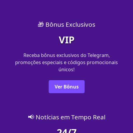
🎁 Bônus Exclusivos
VIP
Receba bônus exclusivos do Telegram,
promoções especiais e códigos promocionais
únicos!
Ver Bônus
📢 Notícias em Tempo Real
24/7