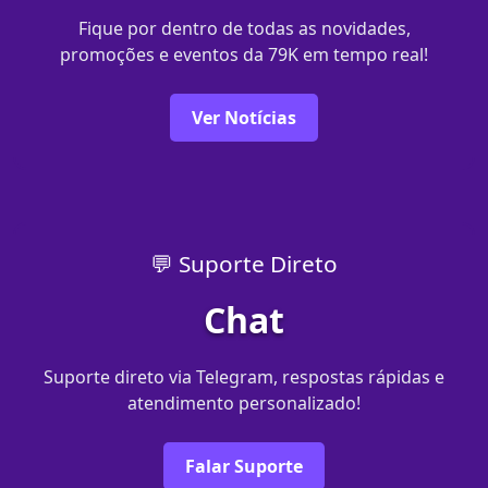
Fique por dentro de todas as novidades,
promoções e eventos da 79K em tempo real!
Ver Notícias
💬 Suporte Direto
Chat
Suporte direto via Telegram, respostas rápidas e
atendimento personalizado!
Falar Suporte