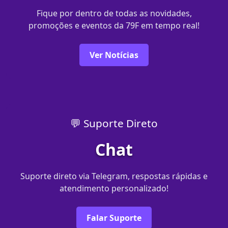
Fique por dentro de todas as novidades,
promoções e eventos da 79F em tempo real!
Ver Notícias
💬 Suporte Direto
Chat
Suporte direto via Telegram, respostas rápidas e
atendimento personalizado!
Falar Suporte