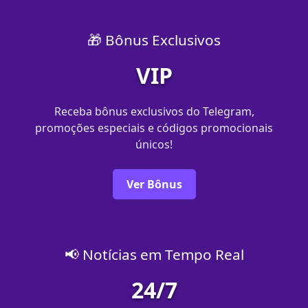
🎁 Bônus Exclusivos
VIP
Receba bônus exclusivos do Telegram,
promoções especiais e códigos promocionais
únicos!
Ver Bônus
📢 Notícias em Tempo Real
24/7