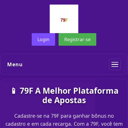
Login
Registrar-se
Menu
📱 79F A Melhor Plataforma
de Apostas
Cadastre-se na 79F para ganhar bônus no
cadastro e em cada recarga. Com a 79F, você tem