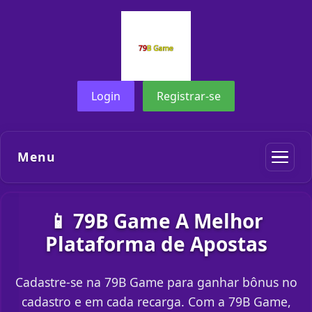
Login
Registrar-se
Menu
📱 79B Game A Melhor
Plataforma de Apostas
Cadastre-se na 79B Game para ganhar bônus no
cadastro e em cada recarga. Com a 79B Game,