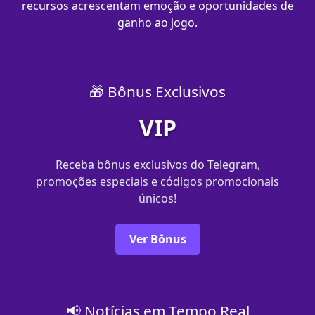
recursos acrescentam emoção e oportunidades de
ganho ao jogo.
🎁 Bônus Exclusivos
VIP
Receba bônus exclusivos do Telegram,
promoções especiais e códigos promocionais
únicos!
Ver Bônus
📢 Notícias em Tempo Real