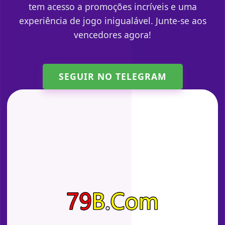
tem acesso a promoções incríveis e uma
experiência de jogo inigualável. Junte-se aos
vencedores agora!
SEGUIR NO TELEGRAM