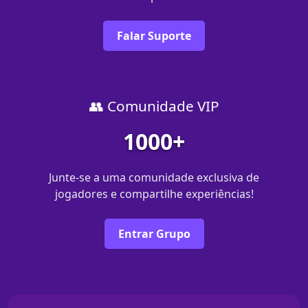
Falar Suporte
👥 Comunidade VIP
1000+
Junte-se a uma comunidade exclusiva de
jogadores e compartilhe experiências!
Entrar Grupo