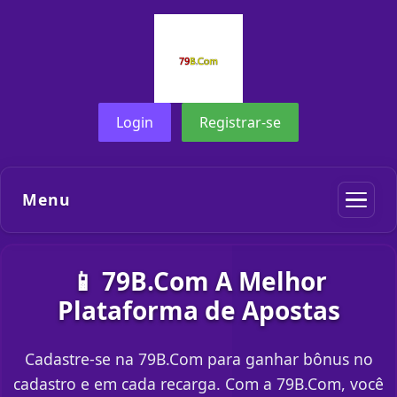
Login
Registrar-se
Menu
📱 79B.Com A Melhor
Plataforma de Apostas
Cadastre-se na 79B.Com para ganhar bônus no
cadastro e em cada recarga. Com a 79B.Com, você