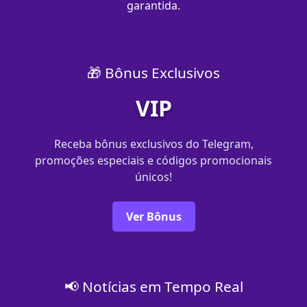
garantida.
🎁 Bônus Exclusivos
VIP
Receba bônus exclusivos do Telegram,
promoções especiais e códigos promocionais
únicos!
Ver Bônus
📢 Notícias em Tempo Real