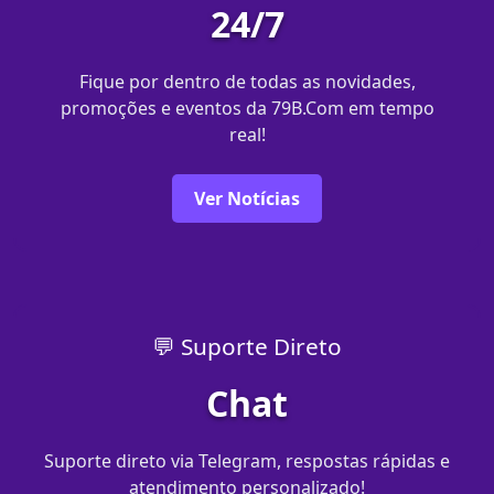
24/7
Fique por dentro de todas as novidades,
promoções e eventos da 79B.Com em tempo
real!
Ver Notícias
💬 Suporte Direto
Chat
Suporte direto via Telegram, respostas rápidas e
atendimento personalizado!