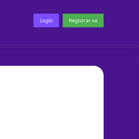
Login
Registrar-se