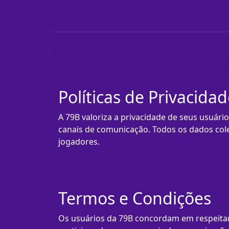
Políticas de Privacida
A 79B valoriza a privacidade de seus usuár
canais de comunicação. Todos os dados cole
jogadores.
Termos e Condições
Os usuários da 79B concordam em respeitar 