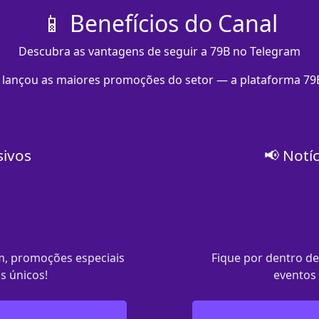
📱 Benefícios do Canal
Descubra as vantagens de seguir a 79B no Telegram
B lançou as maiores promoções do setor — a plataforma 79B 
sivos
📢 Notí
m, promoções especiais
Fique por dentro d
s únicos!
eventos