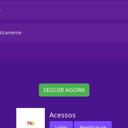
a
aticamente
SEGUIR AGORA
Acessos
Login
Registrar-se