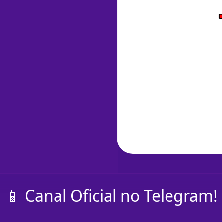
📱 Canal Oficial no Telegram!