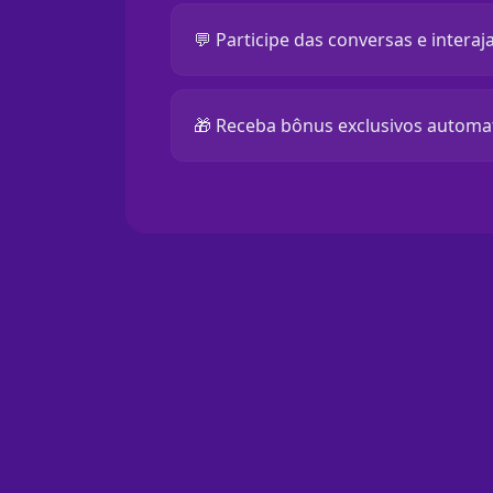
💬 Participe das conversas e interaj
🎁 Receba bônus exclusivos autom