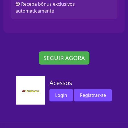
🎁 Receba bônus exclusivos
automaticamente
SEGUIR AGORA
Acessos
Login
Registrar-se