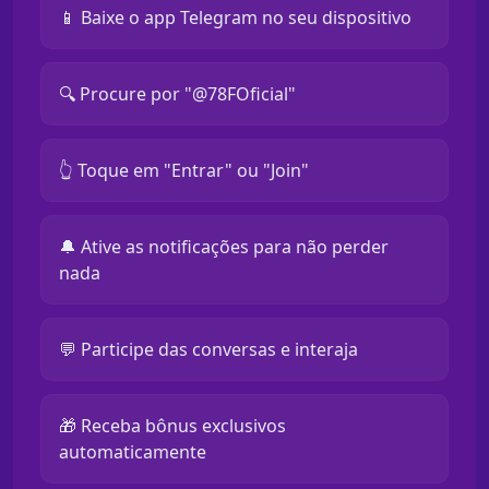
📱 Baixe o app Telegram no seu dispositivo
🔍 Procure por "@78FOficial"
👆 Toque em "Entrar" ou "Join"
🔔 Ative as notificações para não perder
nada
💬 Participe das conversas e interaja
🎁 Receba bônus exclusivos
automaticamente