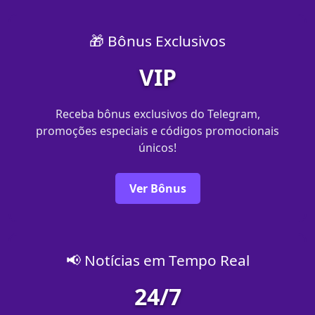
🎁 Bônus Exclusivos
VIP
Receba bônus exclusivos do Telegram,
promoções especiais e códigos promocionais
únicos!
Ver Bônus
📢 Notícias em Tempo Real
24/7