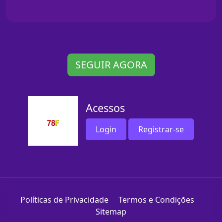
SEGUIR AGORA
Acessos
Login
Registrar-se
Políticas de Privacidade
Termos e Condições
Sitemap