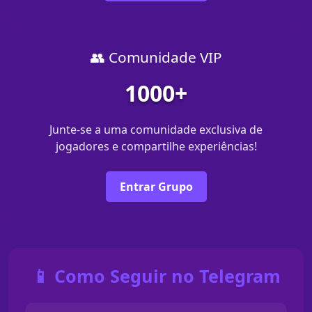
👥 Comunidade VIP
1000+
Junte-se a uma comunidade exclusiva de
jogadores e compartilhe experiências!
Entrar Grupo
📱 Como Seguir no Telegram