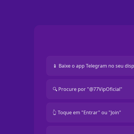
📱 Baixe o app Telegram no seu disp
🔍 Procure por "@77VipOficial"
👆 Toque em "Entrar" ou "Join"