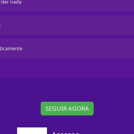
erder nada
a
aticamente
SEGUIR AGORA