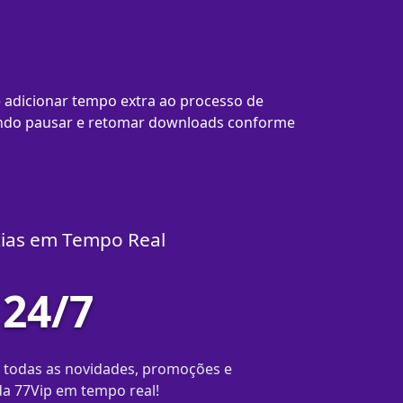
e adicionar tempo extra ao processo de
indo pausar e retomar downloads conforme
cias em Tempo Real
24/7
e todas as novidades, promoções e
da 77Vip em tempo real!