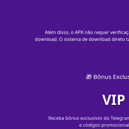
Além disso, o APK não requer verifica
download. O sistema de download direto 
🎁 Bônus Exclu
VIP
Receba bônus exclusivos do Telegra
e códigos promocionai