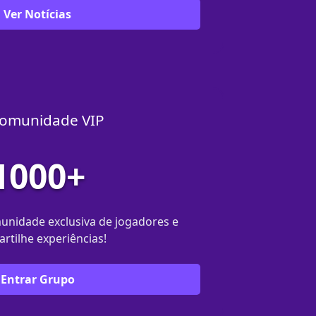
Ver Notícias
Comunidade VIP
1000+
unidade exclusiva de jogadores e
rtilhe experiências!
Entrar Grupo