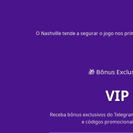
O Nashville tende a segurar o jogo nos pr
🎁 Bônus Exclu
VIP
Receba bônus exclusivos do Telegra
e códigos promocionai