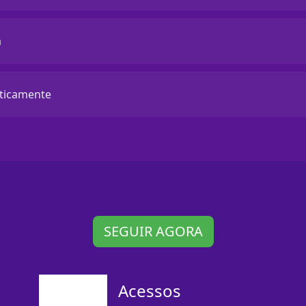
a
aticamente
SEGUIR AGORA
Acessos