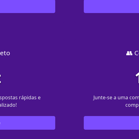
reto
👥 
t
espostas rápidas e
Junte-se a uma com
lizado!
compa
e