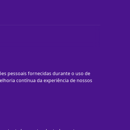
ões pessoais fornecidas durante o uso de
elhoria contínua da experiência de nossos