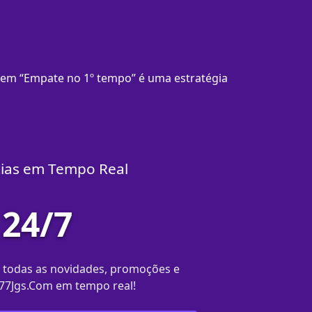
r em “Empate no 1º tempo” é uma estratégia
cias em Tempo Real
24/7
e todas as novidades, promoções e
 77Jgs.Com em tempo real!