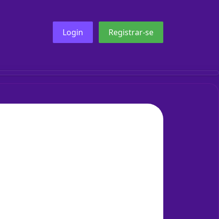
Login
Registrar-se