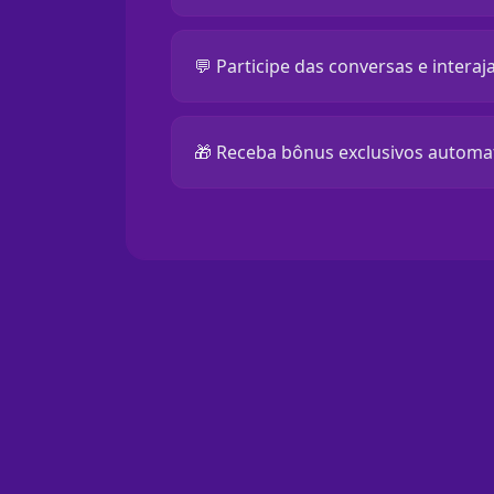
💬 Participe das conversas e interaj
🎁 Receba bônus exclusivos autom