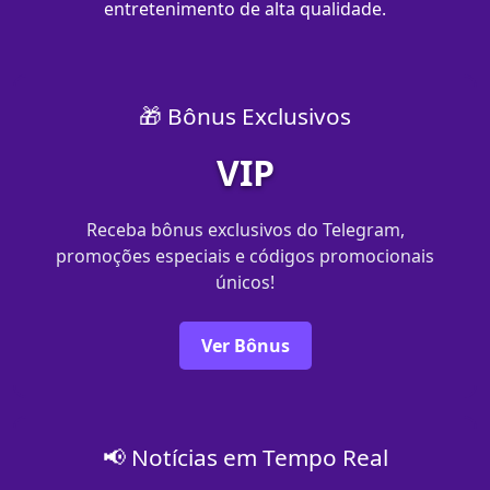
entretenimento de alta qualidade.
🎁 Bônus Exclusivos
VIP
Receba bônus exclusivos do Telegram,
promoções especiais e códigos promocionais
únicos!
Ver Bônus
📢 Notícias em Tempo Real