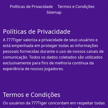
Políticas de Privacidade
Termos e Condições
Sitemap
Políticas de Privacidade
A 777Tiger valoriza a privacidade de seus usuários e
está empenhada em proteger todas as informações
pessoais fornecidas durante o uso de nossos canais de
comunicação. Todos os dados coletados são utilizados
exclusivamente para fins de melhoria contínua da
experiência de nossos jogadores.
Termos e Condições
Os usuários da 777Tiger concordam em respeitar todas