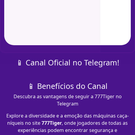
📱 Canal Oficial no Telegram!
📱 Benefícios do Canal
Descubra as vantagens de seguir a 777Tiger no
Telegram
Explore a diversidade e a emoção das máquinas caça-
níqueis no site
777Tiger
, onde jogadores de todas as
experiências podem encontrar segurança e