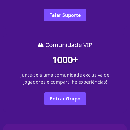
Falar Suporte
👥 Comunidade VIP
1000+
Junte-se a uma comunidade exclusiva de
jogadores e compartilhe experiências!
Entrar Grupo