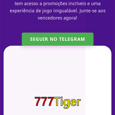
tem acesso a promoções incríveis e uma
experiência de jogo inigualável. Junte-se aos
vencedores agora!
SEGUIR NO TELEGRAM