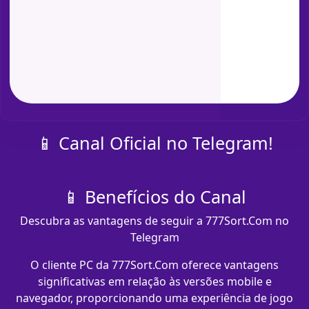
📱 Canal Oficial no Telegram!
📱 Benefícios do Canal
Descubra as vantagens de seguir a 777Sort.Com no
Telegram
O cliente PC da 777Sort.Com oferece vantagens
significativas em relação às versões mobile e
navegador, proporcionando uma experiência de jogo