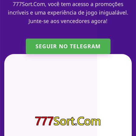
777Sort.Com, você tem acesso a promoções
incríveis e uma experiência de jogo inigualável.
Junte-se aos vencedores agora!
SEGUIR NO TELEGRAM