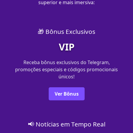
superior e mais imersiva:
🎁 Bônus Exclusivos
VIP
Receba bônus exclusivos do Telegram,
promoções especiais e códigos promocionais
únicos!
Ver Bônus
📢 Notícias em Tempo Real