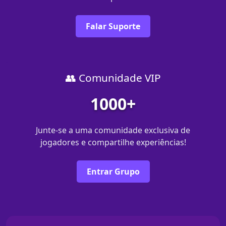
Falar Suporte
👥 Comunidade VIP
1000+
Junte-se a uma comunidade exclusiva de
jogadores e compartilhe experiências!
Entrar Grupo