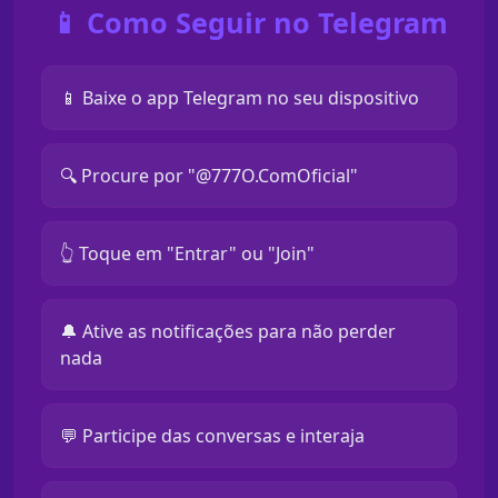
📱 Como Seguir no Telegram
📱 Baixe o app Telegram no seu dispositivo
🔍 Procure por "@777O.ComOficial"
👆 Toque em "Entrar" ou "Join"
🔔 Ative as notificações para não perder
nada
💬 Participe das conversas e interaja