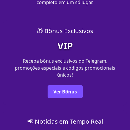
completo em um só lugar.
🎁 Bônus Exclusivos
VIP
Receba bônus exclusivos do Telegram,
promoções especiais e códigos promocionais
únicos!
Ver Bônus
📢 Notícias em Tempo Real