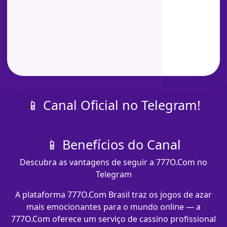
📱 Canal Oficial no Telegram!
📱 Benefícios do Canal
Descubra as vantagens de seguir a 777O.Com no
Telegram
A plataforma 777O.Com Brasil traz os jogos de azar
mais emocionantes para o mundo online — a
777O.Com oferece um serviço de cassino profissional