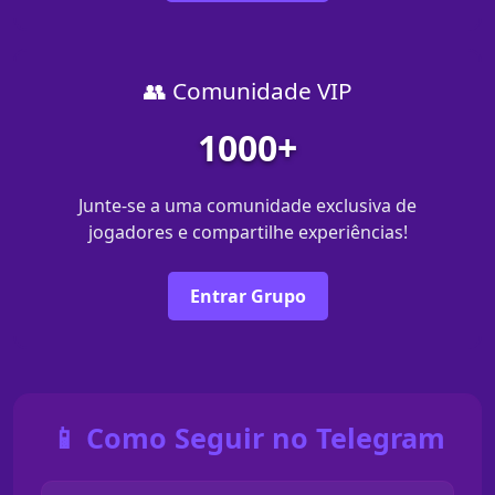
👥 Comunidade VIP
1000+
Junte-se a uma comunidade exclusiva de
jogadores e compartilhe experiências!
Entrar Grupo
📱 Como Seguir no Telegram