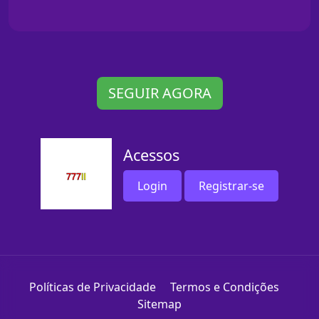
SEGUIR AGORA
Acessos
Login
Registrar-se
Políticas de Privacidade
Termos e Condições
Sitemap