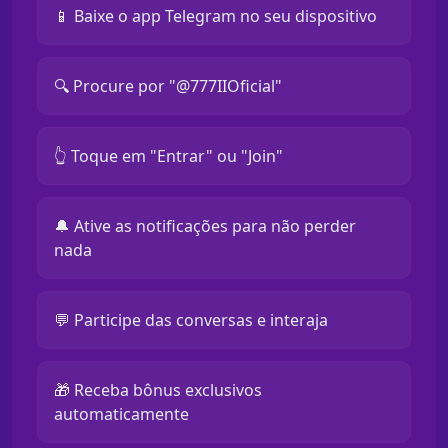
📱 Baixe o app Telegram no seu dispositivo
🔍 Procure por "@777IIOficial"
👆 Toque em "Entrar" ou "Join"
🔔 Ative as notificações para não perder
nada
💬 Participe das conversas e interaja
🎁 Receba bônus exclusivos
automaticamente