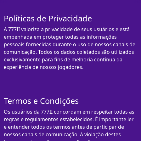
Políticas de Privacidade
A 777II valoriza a privacidade de seus usuários e está
empenhada em proteger todas as informações
pessoais fornecidas durante o uso de nossos canais de
comunicação. Todos os dados coletados são utilizados
exclusivamente para fins de melhoria contínua da
experiência de nossos jogadores.
Termos e Condições
Os usuários da 777II concordam em respeitar todas as
regras e regulamentos estabelecidos. É importante ler
e entender todos os termos antes de participar de
nossos canais de comunicação. A violação destes