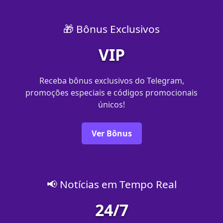
🎁 Bônus Exclusivos
VIP
Receba bônus exclusivos do Telegram,
promoções especiais e códigos promocionais
únicos!
Ver Bônus
📢 Notícias em Tempo Real
24/7