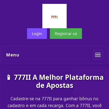
Login
Registrar-se
Menu
📱 777II A Melhor Plataforma
de Apostas
Cadastre-se na 777II para ganhar bônus no
cadastro e em cada recarga. Com a 777II, você