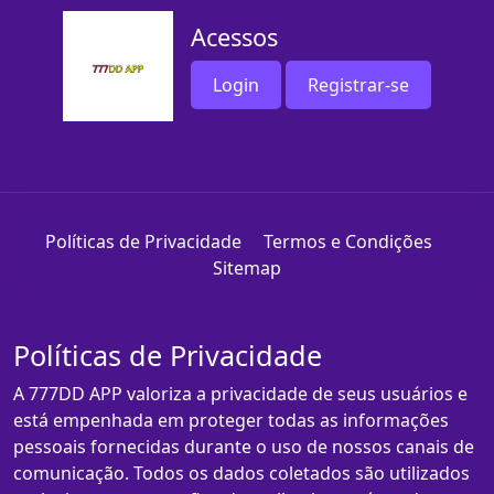
Acessos
Login
Registrar-se
Políticas de Privacidade
Termos e Condições
Sitemap
Políticas de Privacidade
A 777DD APP valoriza a privacidade de seus usuários e
está empenhada em proteger todas as informações
pessoais fornecidas durante o uso de nossos canais de
comunicação. Todos os dados coletados são utilizados