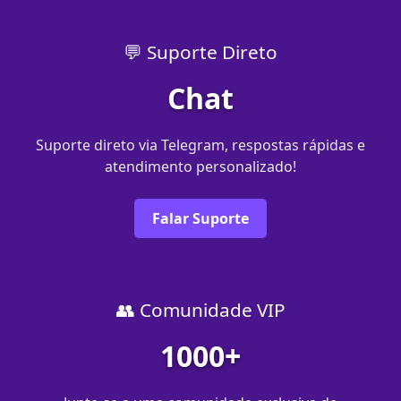
💬 Suporte Direto
Chat
Suporte direto via Telegram, respostas rápidas e
atendimento personalizado!
Falar Suporte
👥 Comunidade VIP
1000+