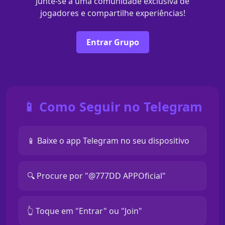
Junte-se a uma comunidade exclusiva de
jogadores e compartilhe experiências!
Entrar Grupo
📱 Como Seguir no Telegram
📱 Baixe o app Telegram no seu dispositivo
🔍 Procure por "@777DD APPOficial"
👆 Toque em "Entrar" ou "Join"