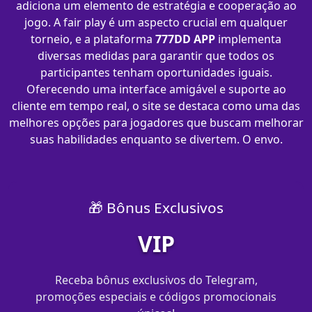
adiciona um elemento de estratégia e cooperação ao
jogo. A fair play é um aspecto crucial em qualquer
torneio, e a plataforma
777DD APP
implementa
diversas medidas para garantir que todos os
participantes tenham oportunidades iguais.
Oferecendo uma interface amigável e suporte ao
cliente em tempo real, o site se destaca como uma das
melhores opções para jogadores que buscam melhorar
suas habilidades enquanto se divertem. O envo.
🎁 Bônus Exclusivos
VIP
Receba bônus exclusivos do Telegram,
promoções especiais e códigos promocionais