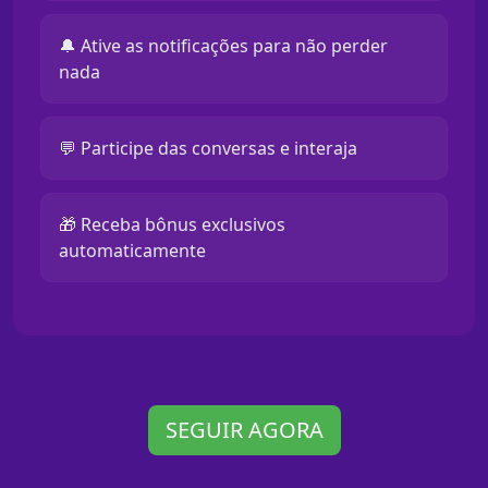
🔔 Ative as notificações para não perder
nada
💬 Participe das conversas e interaja
🎁 Receba bônus exclusivos
automaticamente
SEGUIR AGORA