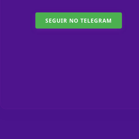
SEGUIR NO TELEGRAM