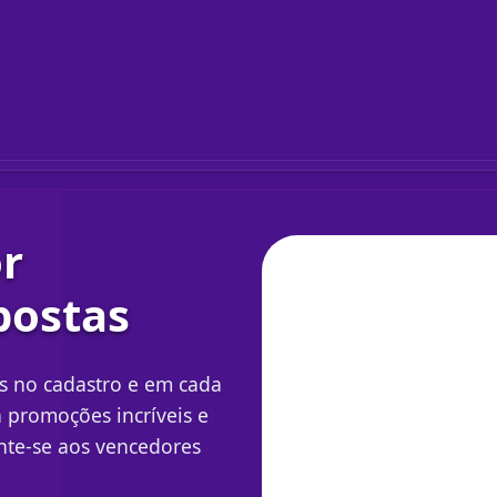
or
postas
s no cadastro e em cada
 promoções incríveis e
unte-se aos vencedores