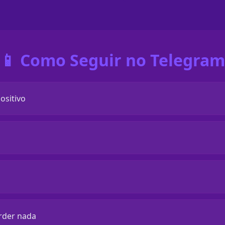
📱 Como Seguir no Telegram
ositivo
erder nada