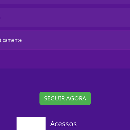
a
aticamente
SEGUIR AGORA
Acessos