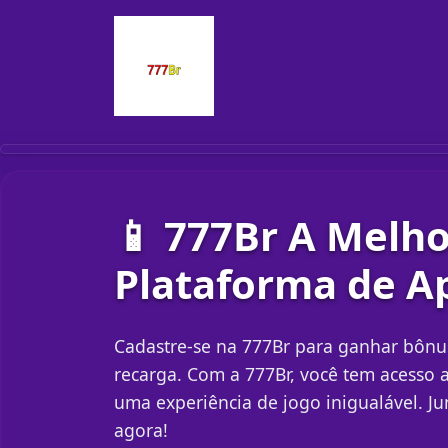
📱 777Br A Melh
Plataforma de A
Cadastre-se na 777Br para ganhar bônu
recarga. Com a 777Br, você tem acesso a
uma experiência de jogo inigualável. J
agora!