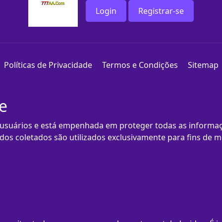
Login
Registrar-se
Políticas de Privacidade
Termos e Condições
Sitemap
de
s usuários e está empenhada em proteger todas as informaç
os coletados são utilizados exclusivamente para fins de m