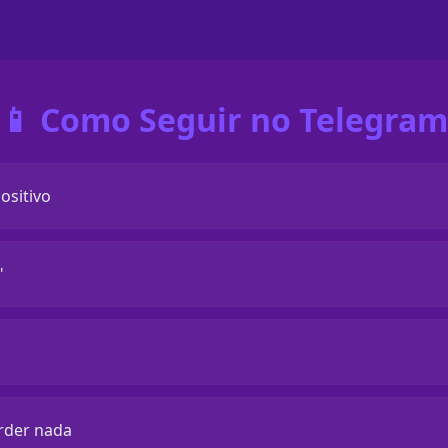
📱 Como Seguir no Telegram
ositivo
"
erder nada