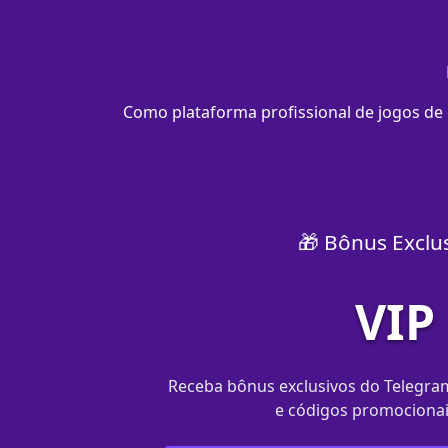
Como plataforma profissional de jogos de 
🎁 Bônus Exclu
VIP
Receba bônus exclusivos do Telegra
e códigos promocionai