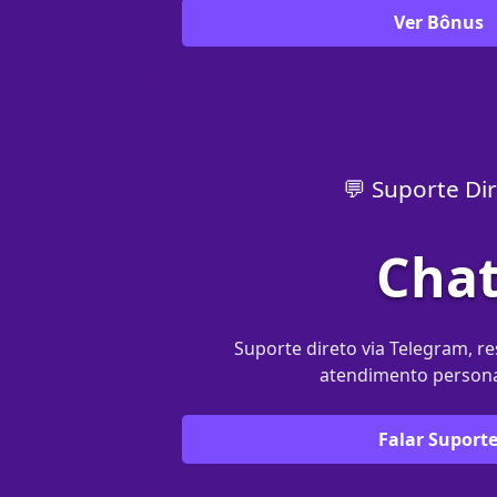
Ver Bônus
💬 Suporte Di
Cha
Suporte direto via Telegram, r
atendimento persona
Falar Suport