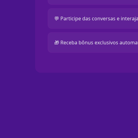
💬 Participe das conversas e interaj
🎁 Receba bônus exclusivos autom