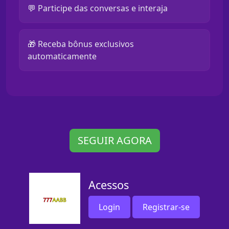
💬 Participe das conversas e interaja
🎁 Receba bônus exclusivos
automaticamente
SEGUIR AGORA
Acessos
Login
Registrar-se