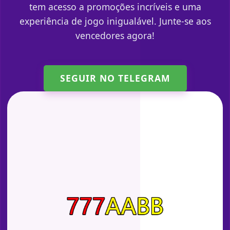
tem acesso a promoções incríveis e uma
experiência de jogo inigualável. Junte-se aos
vencedores agora!
SEGUIR NO TELEGRAM