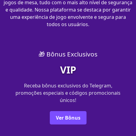
jogos de mesa, tudo com o mais alto nível de segurança
e qualidade. Nossa plataforma se destaca por garantir
uma experiência de jogo envolvente e segura para
todos os usuários.
🎁 Bônus Exclusivos
VIP
Receba bônus exclusivos do Telegram,
promoções especiais e códigos promocionais
únicos!
Ver Bônus