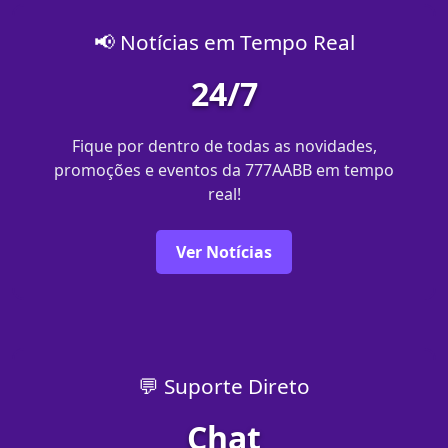
📢 Notícias em Tempo Real
24/7
Fique por dentro de todas as novidades,
promoções e eventos da 777AABB em tempo
real!
Ver Notícias
💬 Suporte Direto
Chat