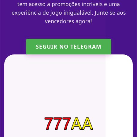
tem acesso a promoções incríveis e uma
experiência de jogo inigualável. Junte-se aos
vencedores agora!
SEGUIR NO TELEGRAM