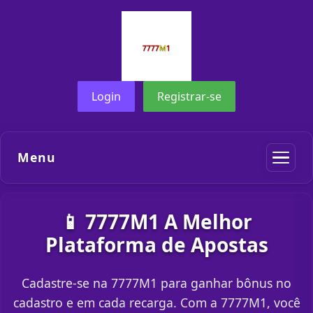
Login
Registrar-se
Menu
📱 7777M1 A Melhor
Plataforma de Apostas
Cadastre-se na 7777M1 para ganhar bônus no
cadastro e em cada recarga. Com a 7777M1, você