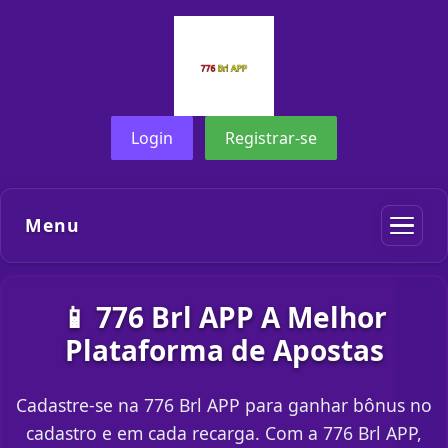
Login
Registrar-se
Menu
📱 776 Brl APP A Melhor
Plataforma de Apostas
Cadastre-se na 776 Brl APP para ganhar bônus no
cadastro e em cada recarga. Com a 776 Brl APP,