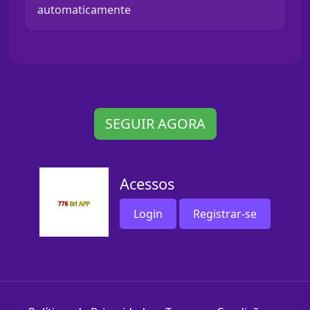
automaticamente
SEGUIR AGORA
Acessos
Login
Registrar-se