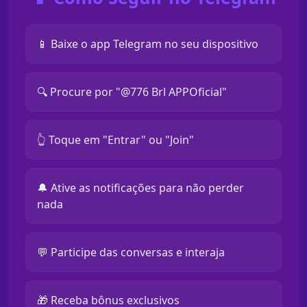
📱 Baixe o app Telegram no seu dispositivo
🔍 Procure por "@776 Brl APPOficial"
👆 Toque em "Entrar" ou "Join"
🔔 Ative as notificações para não perder
nada
💬 Participe das conversas e interaja
🎁 Receba bônus exclusivos