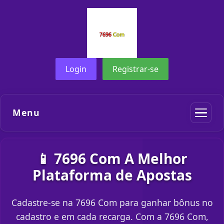
Login
Registrar-se
Menu
📱 7696 Com A Melhor
Plataforma de Apostas
Cadastre-se na 7696 Com para ganhar bônus no
cadastro e em cada recarga. Com a 7696 Com,