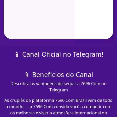
📱 Canal Oficial no Telegram!
📱 Benefícios do Canal
Descubra as vantagens de seguir a 7696 Com no
Telegram
As crupiês da plataforma 7696 Com Brasil vêm de todo
o mundo — a 7696 Com convida você a competir com
os melhores e viver a atmosfera internacional do