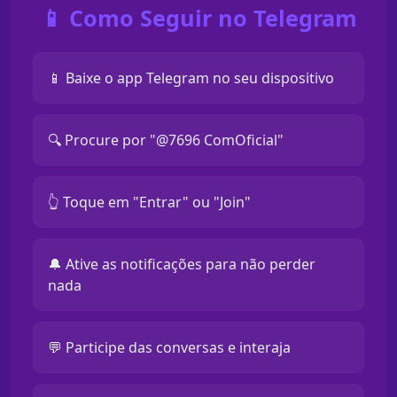
📱 Como Seguir no Telegram
📱 Baixe o app Telegram no seu dispositivo
🔍 Procure por "@7696 ComOficial"
👆 Toque em "Entrar" ou "Join"
🔔 Ative as notificações para não perder
nada
💬 Participe das conversas e interaja