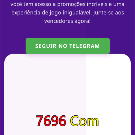
você tem acesso a promoções incríveis e uma
experiência de jogo inigualável. Junte-se aos
vencedores agora!
SEGUIR NO TELEGRAM