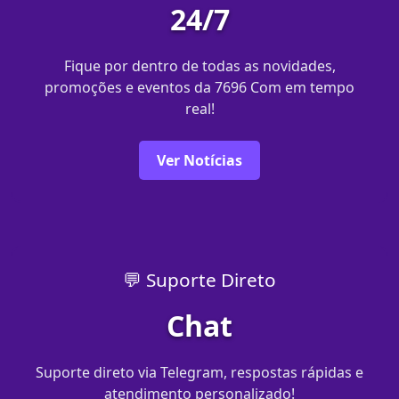
24/7
Fique por dentro de todas as novidades,
promoções e eventos da 7696 Com em tempo
real!
Ver Notícias
💬 Suporte Direto
Chat
Suporte direto via Telegram, respostas rápidas e
atendimento personalizado!