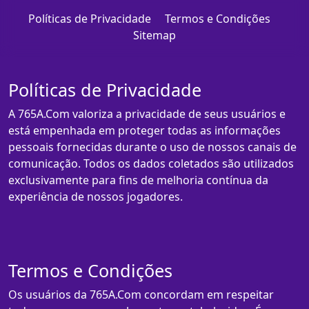
Políticas de Privacidade
Termos e Condições
Sitemap
Políticas de Privacidade
A 765A.Com valoriza a privacidade de seus usuários e
está empenhada em proteger todas as informações
pessoais fornecidas durante o uso de nossos canais de
comunicação. Todos os dados coletados são utilizados
exclusivamente para fins de melhoria contínua da
experiência de nossos jogadores.
Termos e Condições
Os usuários da 765A.Com concordam em respeitar