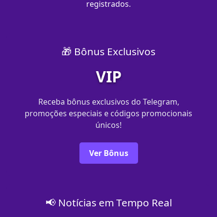
registrados.
🎁 Bônus Exclusivos
VIP
Receba bônus exclusivos do Telegram,
promoções especiais e códigos promocionais
únicos!
Ver Bônus
📢 Notícias em Tempo Real