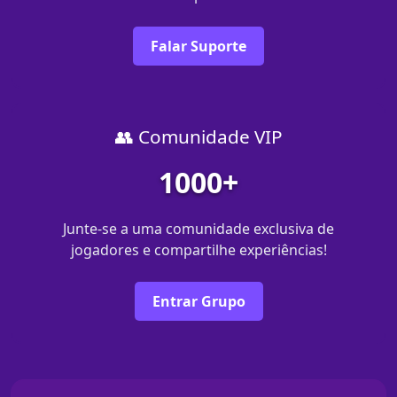
Falar Suporte
👥 Comunidade VIP
1000+
Junte-se a uma comunidade exclusiva de
jogadores e compartilhe experiências!
Entrar Grupo