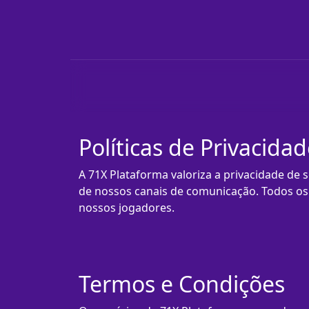
Políticas de Privacida
A 71X Plataforma valoriza a privacidade de
de nossos canais de comunicação. Todos os 
nossos jogadores.
Termos e Condições