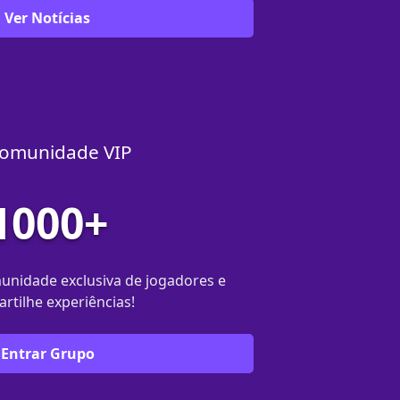
Ver Notícias
Comunidade VIP
1000+
unidade exclusiva de jogadores e
rtilhe experiências!
Entrar Grupo