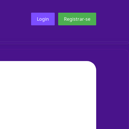
Login
Registrar-se