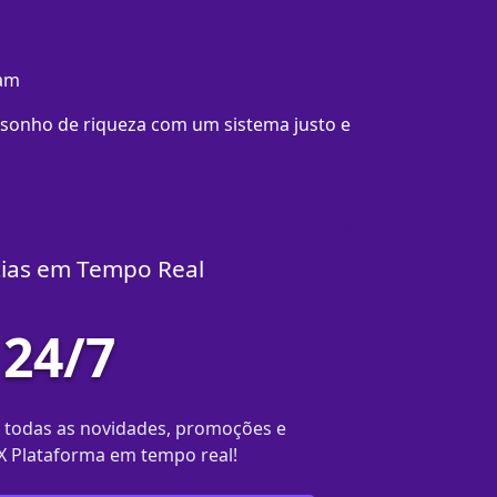
ram
u sonho de riqueza com um sistema justo e
cias em Tempo Real
24/7
e todas as novidades, promoções e
X Plataforma em tempo real!