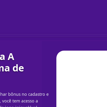
a A
ma de
nhar bônus no cadastro e
, você tem acesso a