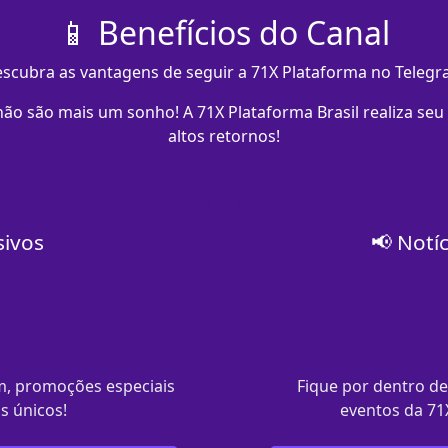
📱 Benefícios do Canal
scubra as vantagens de seguir a 71X Plataforma no Teleg
não são mais um sonho! A 71X Plataforma Brasil realiza se
altos retornos!
sivos
📢 Notí
m, promoções especiais
Fique por dentro d
s únicos!
eventos da 71