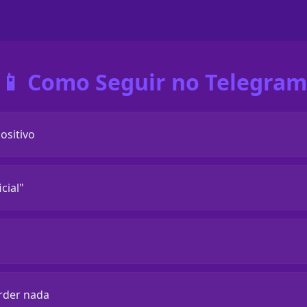
📱 Como Seguir no Telegram
ositivo
cial"
erder nada