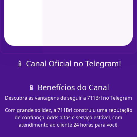
📱 Canal Oficial no Telegram!
📱 Benefícios do Canal
Descubra as vantagens de seguir a 711Brl no Telegram
Com grande solidez, a 711Brl construiu uma reputação
de confiança, odds altas e serviço estável, com
atendimento ao cliente 24 horas para você.