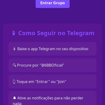
Entrar Grupo
📱 Como Seguir no Telegram
📱 Baixe o app Telegram no seu dispositivo
🔍 Procure por "@6BBOficial"
👆 Toque em "Entrar" ou "Join"
🔔 Ative as notificações para não perder
nada