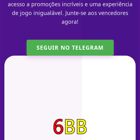
acesso a promoções incríveis e uma experiência
de jogo inigualável. Junte-se aos vencedores
agora!
SEGUIR NO TELEGRAM