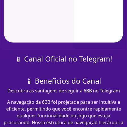
📱 Canal Oficial no Telegram!
📱 Benefícios do Canal
Descubra as vantagens de seguir a 6BB no Telegram
A navegação da 6BB foi projetada para ser intuitiva e
eficiente, permitindo que você encontre rapidamente
qualquer funcionalidade ou jogo que esteja
procurando. Nossa estrutura de navegação hierárquica