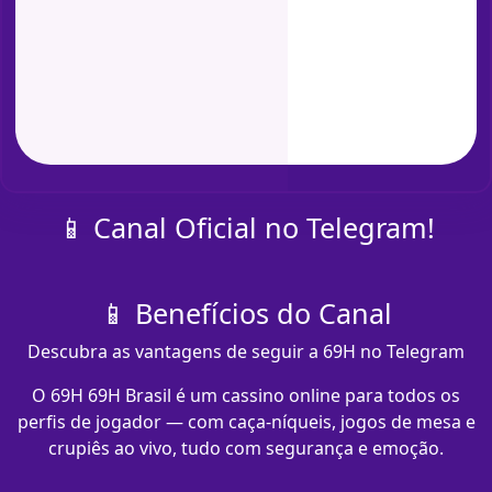
📱 Canal Oficial no Telegram!
📱 Benefícios do Canal
Descubra as vantagens de seguir a 69H no Telegram
O 69H 69H Brasil é um cassino online para todos os
perfis de jogador — com caça-níqueis, jogos de mesa e
crupiês ao vivo, tudo com segurança e emoção.