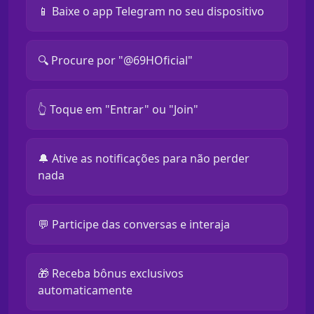
📱 Baixe o app Telegram no seu dispositivo
🔍 Procure por "@69HOficial"
👆 Toque em "Entrar" ou "Join"
🔔 Ative as notificações para não perder
nada
💬 Participe das conversas e interaja
🎁 Receba bônus exclusivos
automaticamente