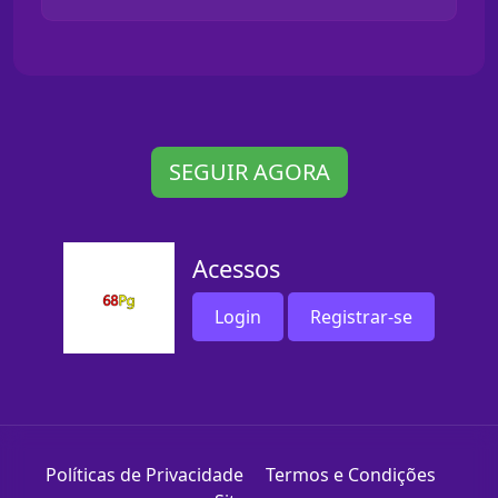
SEGUIR AGORA
Acessos
Login
Registrar-se
Políticas de Privacidade
Termos e Condições