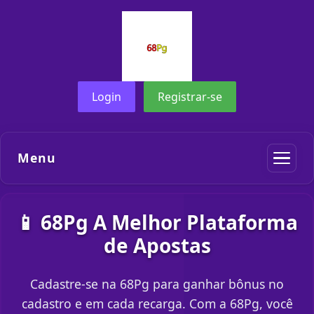
Login
Registrar-se
Menu
📱 68Pg A Melhor Plataforma
de Apostas
Cadastre-se na 68Pg para ganhar bônus no
cadastro e em cada recarga. Com a 68Pg, você