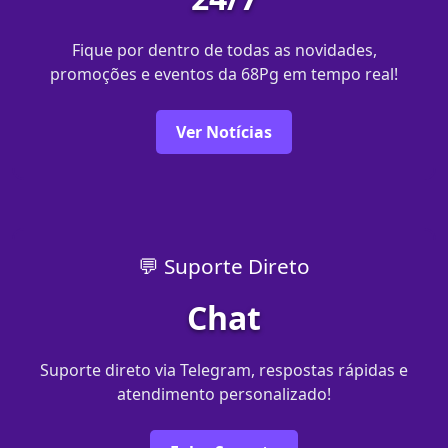
Fique por dentro de todas as novidades,
promoções e eventos da 68Pg em tempo real!
Ver Notícias
💬 Suporte Direto
Chat
Suporte direto via Telegram, respostas rápidas e
atendimento personalizado!