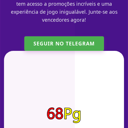
tem acesso a promoções incríveis e uma
experiência de jogo inigualável. Junte-se aos
vencedores agora!
SEGUIR NO TELEGRAM