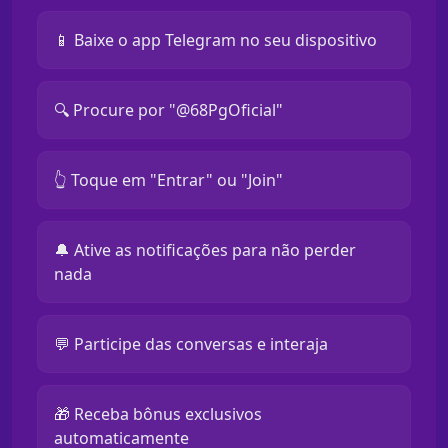
📱 Baixe o app Telegram no seu dispositivo
🔍 Procure por "@68PgOficial"
👆 Toque em "Entrar" ou "Join"
🔔 Ative as notificações para não perder
nada
💬 Participe das conversas e interaja
🎁 Receba bônus exclusivos
automaticamente