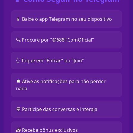
📱 Baixe o app Telegram no seu dispositivo
🔍 Procure por "@688F.ComOficial"
👆 Toque em "Entrar" ou "Join"
🔔 Ative as notificações para não perder
nada
💬 Participe das conversas e interaja
🎁 Receba bônus exclusivos