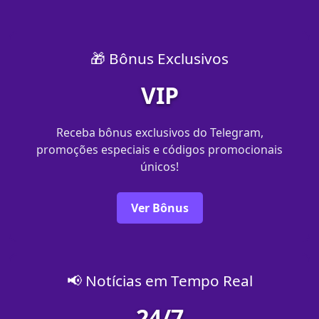
🎁 Bônus Exclusivos
VIP
Receba bônus exclusivos do Telegram,
promoções especiais e códigos promocionais
únicos!
Ver Bônus
📢 Notícias em Tempo Real
24/7