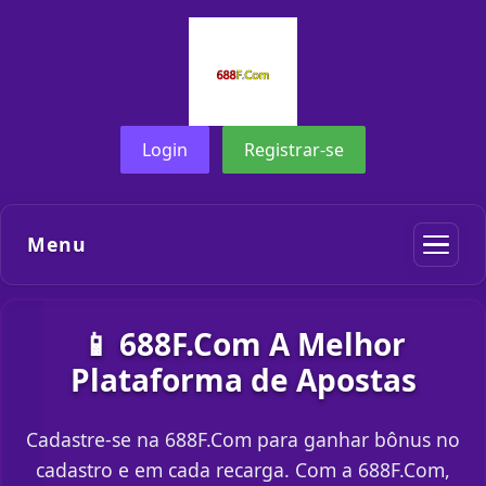
Login
Registrar-se
Menu
📱 688F.Com A Melhor
Plataforma de Apostas
Cadastre-se na 688F.Com para ganhar bônus no
cadastro e em cada recarga. Com a 688F.Com,