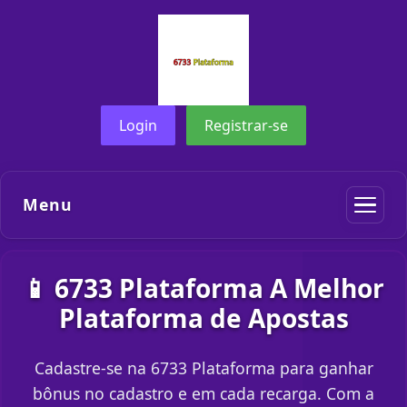
Login
Registrar-se
Menu
📱 6733 Plataforma A Melhor
Plataforma de Apostas
Cadastre-se na 6733 Plataforma para ganhar
bônus no cadastro e em cada recarga. Com a