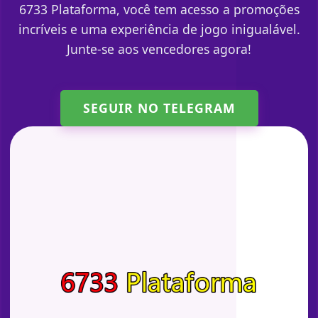
6733 Plataforma, você tem acesso a promoções
incríveis e uma experiência de jogo inigualável.
Junte-se aos vencedores agora!
SEGUIR NO TELEGRAM