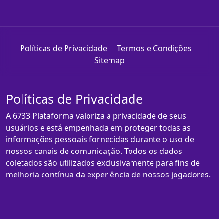
Políticas de Privacidade
Termos e Condições
Sitemap
Políticas de Privacidade
A 6733 Plataforma valoriza a privacidade de seus
usuários e está empenhada em proteger todas as
informações pessoais fornecidas durante o uso de
nossos canais de comunicação. Todos os dados
coletados são utilizados exclusivamente para fins de
melhoria contínua da experiência de nossos jogadores.