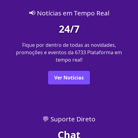
📢 Notícias em Tempo Real
24/7
Fique por dentro de todas as novidades,
promoções e eventos da 6733 Plataforma em
tempo real!
Ver Notícias
💬 Suporte Direto
Chat