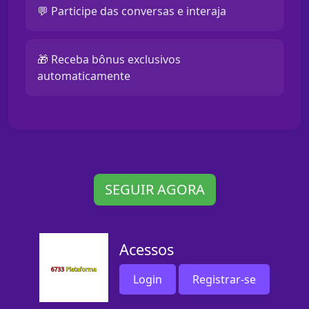
💬 Participe das conversas e interaja
🎁 Receba bônus exclusivos
automaticamente
SEGUIR AGORA
Acessos
Login
Registrar-se