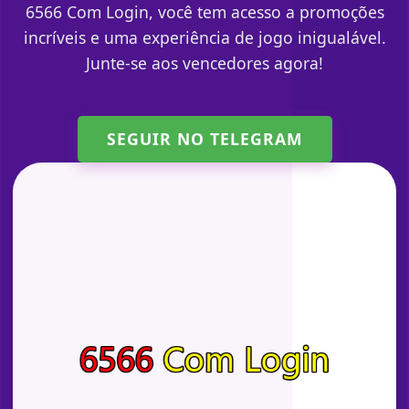
6566 Com Login, você tem acesso a promoções
incríveis e uma experiência de jogo inigualável.
Junte-se aos vencedores agora!
SEGUIR NO TELEGRAM