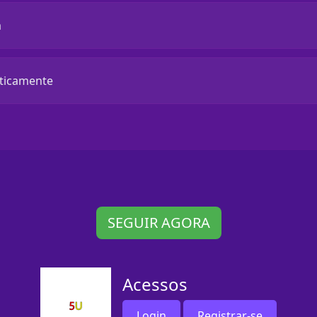
a
aticamente
SEGUIR AGORA
Acessos
Login
Registrar-se