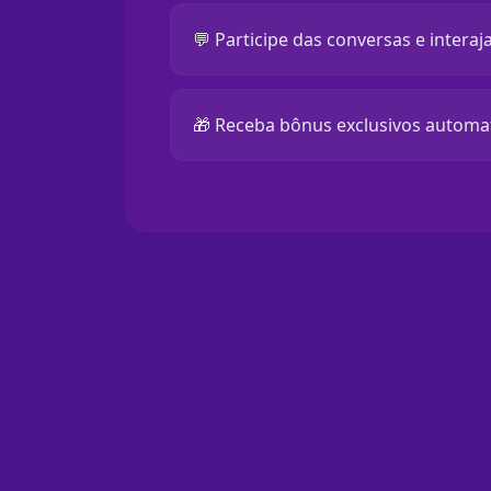
💬 Participe das conversas e interaj
🎁 Receba bônus exclusivos autom