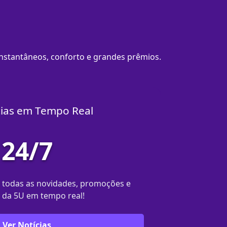
nstantâneos, conforto e grandes prêmios.
cias em Tempo Real
24/7
e todas as novidades, promoções e
 da 5U em tempo real!
Ver Notícias