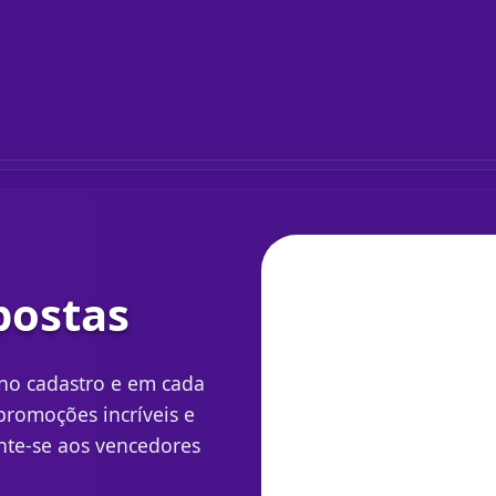
postas
no cadastro e em cada
promoções incríveis e
unte-se aos vencedores