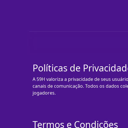
Políticas de Privacida
A 59H valoriza a privacidade de seus usuár
canais de comunicação. Todos os dados cole
jogadores.
Termos e Condições