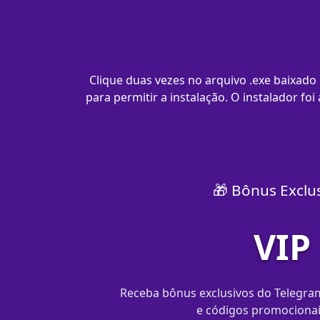
Clique duas vezes no arquivo .exe baixado
para permitir a instalação. O instalador fo
🎁 Bônus Exclu
VIP
Receba bônus exclusivos do Telegra
e códigos promocionai