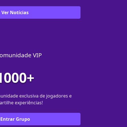
Ver Notícias
Comunidade VIP
1000+
unidade exclusiva de jogadores e
rtilhe experiências!
Entrar Grupo