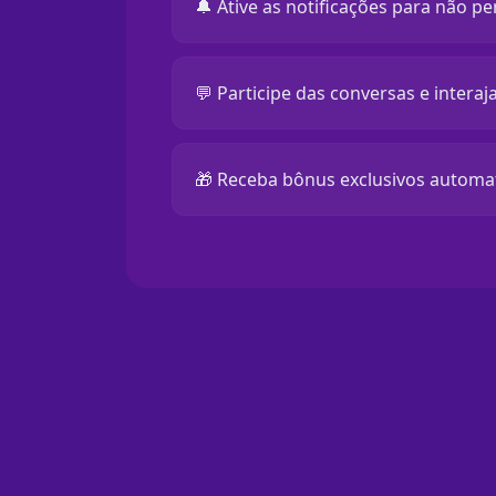
🔔 Ative as notificações para não p
💬 Participe das conversas e interaj
🎁 Receba bônus exclusivos autom