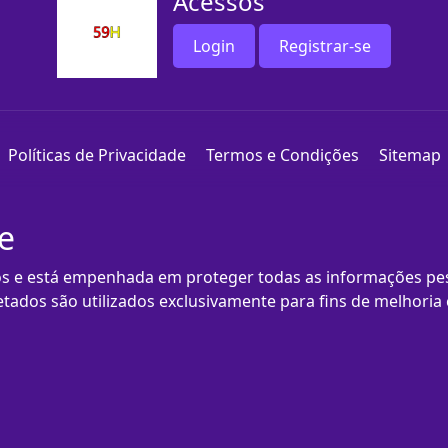
Acessos
Login
Registrar-se
Políticas de Privacidade
Termos e Condições
Sitemap
de
ios e está empenhada em proteger todas as informações pe
tados são utilizados exclusivamente para fins de melhoria