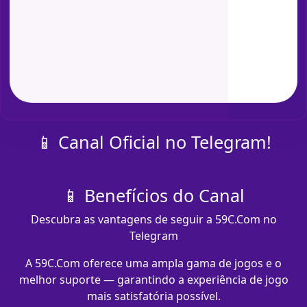
📱 Canal Oficial no Telegram!
📱 Benefícios do Canal
Descubra as vantagens de seguir a 59C.Com no
Telegram
A 59C.Com oferece uma ampla gama de jogos e o
melhor suporte — garantindo a experiência de jogo
mais satisfatória possível.