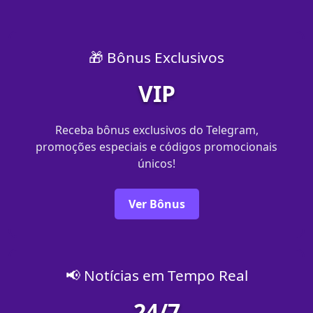
🎁 Bônus Exclusivos
VIP
Receba bônus exclusivos do Telegram,
promoções especiais e códigos promocionais
únicos!
Ver Bônus
📢 Notícias em Tempo Real
24/7