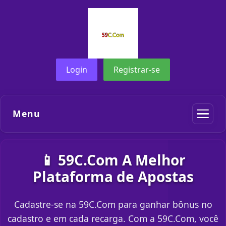
Login
Registrar-se
Menu
📱 59C.Com A Melhor
Plataforma de Apostas
Cadastre-se na 59C.Com para ganhar bônus no
cadastro e em cada recarga. Com a 59C.Com, você