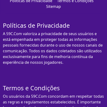
Políticas de Privacidade
Termos e Condições
Sitemap
Políticas de Privacidade
A 59C.Com valoriza a privacidade de seus usuários e
está empenhada em proteger todas as informações
pessoais fornecidas durante o uso de nossos canais de
comunicação. Todos os dados coletados são utilizados
exclusivamente para fins de melhoria contínua da
experiência de nossos jogadores.
Termos e Condições
Os usuários da 59C.Com concordam em respeitar todas
as regras e regulamentos estabelecidos. É importante