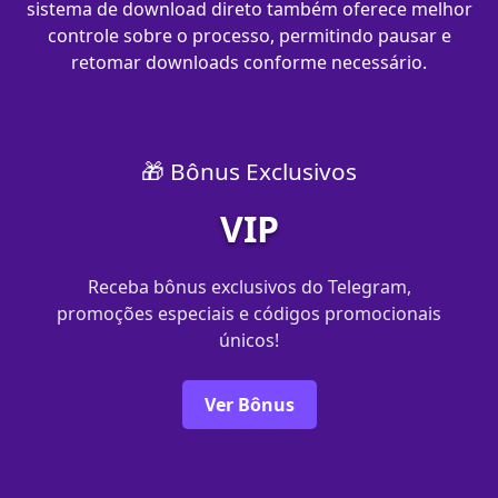
sistema de download direto também oferece melhor
controle sobre o processo, permitindo pausar e
retomar downloads conforme necessário.
🎁 Bônus Exclusivos
VIP
Receba bônus exclusivos do Telegram,
promoções especiais e códigos promocionais
únicos!
Ver Bônus