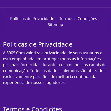
Políticas de Privacidade
Termos e Condições
Sitemap
Políticas de Privacidade
A 5905.Com valoriza a privacidade de seus usuários e
está empenhada em proteger todas as informações
pessoais fornecidas durante o uso de nossos canais de
comunicação. Todos os dados coletados são utilizados
exclusivamente para fins de melhoria contínua da
experiência de nossos jogadores.
Termos e Condições