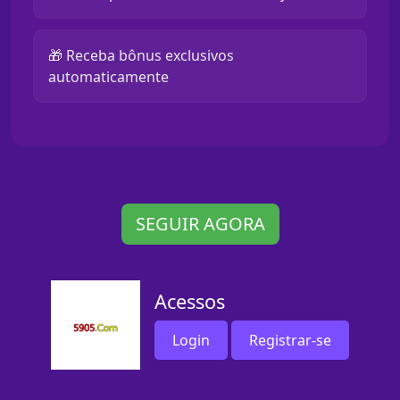
🎁 Receba bônus exclusivos
automaticamente
SEGUIR AGORA
Acessos
Login
Registrar-se