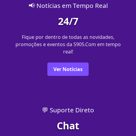
📢 Notícias em Tempo Real
24/7
Fique por dentro de todas as novidades,
promoções e eventos da 5905.Com em tempo
real!
Ver Notícias
💬 Suporte Direto
Chat