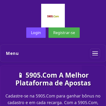
Login
Registrar-se
Menu
📱 5905.Com A Melhor
Plataforma de Apostas
Cadastre-se na 5905.Com para ganhar bônus no
cadastro e em cada recarga. Com a 5905.Com,