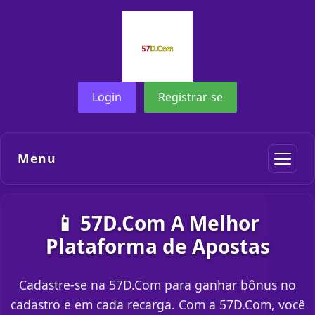
Login
Registrar-se
Menu
📱 57D.Com A Melhor
Plataforma de Apostas
Cadastre-se na 57D.Com para ganhar bônus no
cadastro e em cada recarga. Com a 57D.Com, você