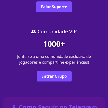
Falar Suporte
👥 Comunidade VIP
1000+
Junte-se a uma comunidade exclusiva de
jogadores e compartilhe experiências!
Entrar Grupo
📱 Como Seguir no Telegram