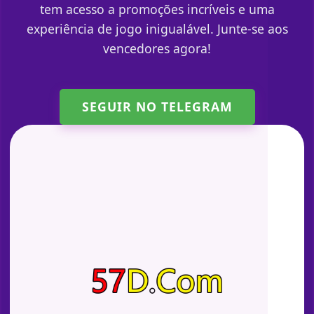
tem acesso a promoções incríveis e uma
experiência de jogo inigualável. Junte-se aos
vencedores agora!
SEGUIR NO TELEGRAM