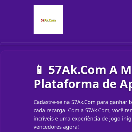
📱 57Ak.Com A M
Plataforma de A
Cadastre-se na 57Ak.Com para ganhar 
cada recarga. Com a 57Ak.Com, você t
incríveis e uma experiência de jogo inig
vencedores agora!