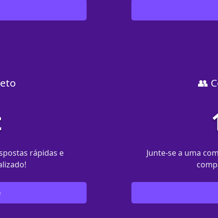
reto
👥 
t
espostas rápidas e
Junte-se a uma com
lizado!
compa
e