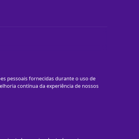
es pessoais fornecidas durante o uso de
elhoria contínua da experiência de nossos