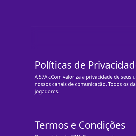
Políticas de Privacida
A 57Ak.Com valoriza a privacidade de seus
nossos canais de comunicação. Todos os dad
jogadores.
Termos e Condições