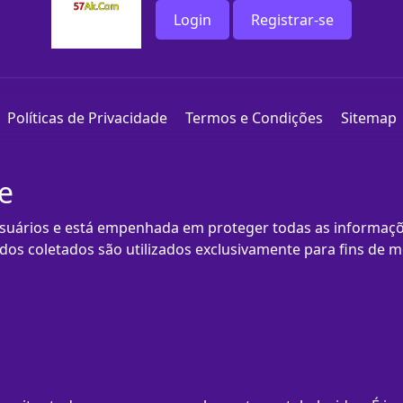
Login
Registrar-se
Políticas de Privacidade
Termos e Condições
Sitemap
de
 usuários e está empenhada em proteger todas as informaçõ
os coletados são utilizados exclusivamente para fins de m