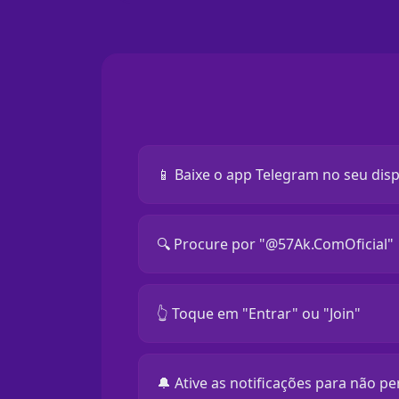
📱 Baixe o app Telegram no seu disp
🔍 Procure por "@57Ak.ComOficial"
👆 Toque em "Entrar" ou "Join"
🔔 Ative as notificações para não p