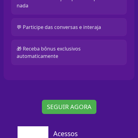
nada
💬 Participe das conversas e interaja
🎁 Receba bônus exclusivos
automaticamente
SEGUIR AGORA
Acessos