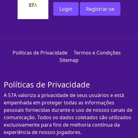
Login
Registrar-se
Políticas de Privacidade
Termos e Condições
Sitemap
Políticas de Privacidade
A 57A valoriza a privacidade de seus usuários e está
empenhada em proteger todas as informações
pessoais fornecidas durante o uso de nossos canais de
comunicação. Todos os dados coletados são utilizados
exclusivamente para fins de melhoria contínua da
experiência de nossos jogadores.