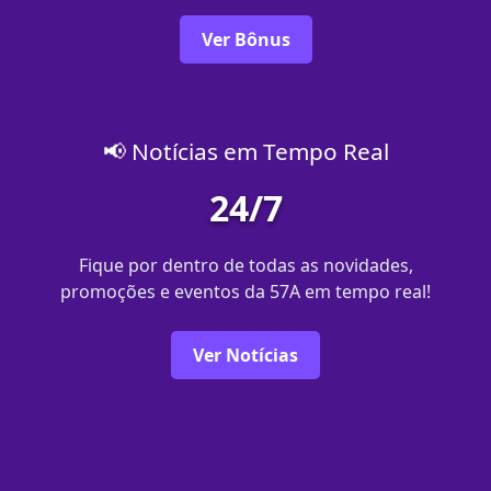
Ver Bônus
📢 Notícias em Tempo Real
24/7
Fique por dentro de todas as novidades,
promoções e eventos da 57A em tempo real!
Ver Notícias