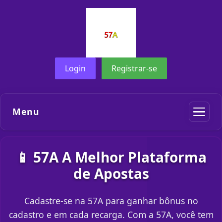
Login
Registrar-se
Menu
📱 57A A Melhor Plataforma
de Apostas
Cadastre-se na 57A para ganhar bônus no
cadastro e em cada recarga. Com a 57A, você tem