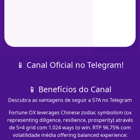
📱 Canal Oficial no Telegram!
📱 Benefícios do Canal
Descubra as vantagens de seguir a 57A no Telegram
Fortune OX leverages Chinese zodiac symbolism (ox
representing diligence, resilience, prosperity) através
de 5×4 grid com 1.024 ways to win. RTP 96.75% com
volatilidade média offering balanced experience: