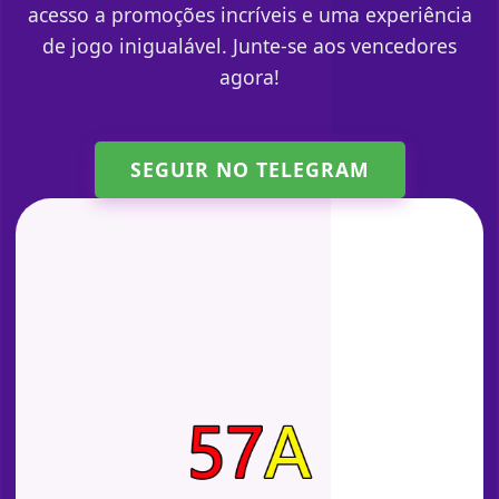
acesso a promoções incríveis e uma experiência
de jogo inigualável. Junte-se aos vencedores
agora!
SEGUIR NO TELEGRAM