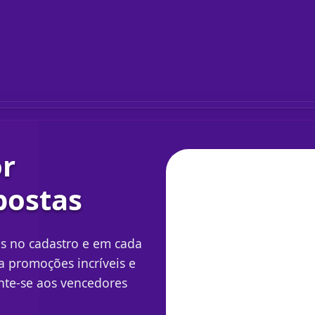
or
postas
s no cadastro e em cada
a promoções incríveis e
unte-se aos vencedores