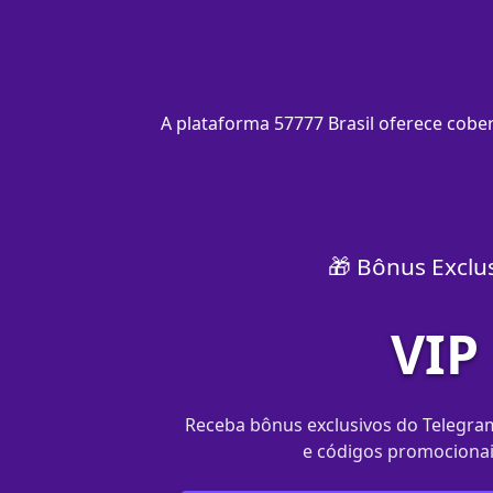
A plataforma 57777 Brasil oferece cobe
🎁 Bônus Exclu
VIP
Receba bônus exclusivos do Telegra
e códigos promocionai