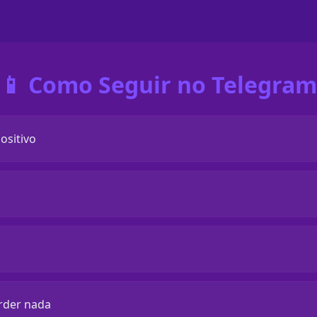
📱 Como Seguir no Telegram
ositivo
erder nada