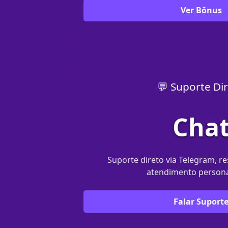
Ver Bônus
💬 Suporte Di
Cha
Suporte direto via Telegram, r
atendimento persona
Falar Suport