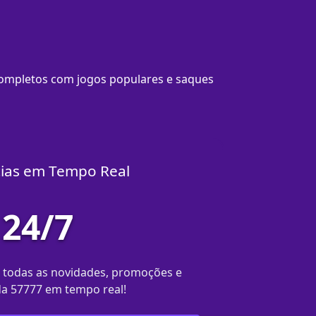
 completos com jogos populares e saques
cias em Tempo Real
24/7
e todas as novidades, promoções e
da 57777 em tempo real!