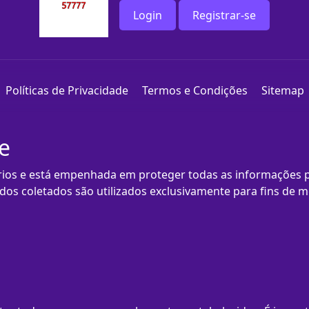
Login
Registrar-se
Políticas de Privacidade
Termos e Condições
Sitemap
de
ários e está empenhada em proteger todas as informações 
os coletados são utilizados exclusivamente para fins de m