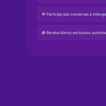
💬 Participe das conversas e interaj
🎁 Receba bônus exclusivos autom