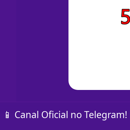
📱 Canal Oficial no Telegram!