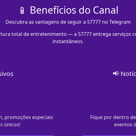
📱 Benefícios do Canal
Descubra as vantagens de seguir a 57777 no Telegram
rtura total de entretenimento — a 57777 entrega serviços
instantâneos.
sivos
📢 Notí
m, promoções especiais
Fique por dentro d
s únicos!
eventos 