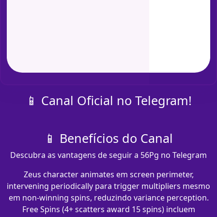
📱 Canal Oficial no Telegram!
📱 Benefícios do Canal
Descubra as vantagens de seguir a 56Pg no Telegram
Zeus character animates em screen perimeter,
intervening periodically para trigger multipliers mesmo
em non-winning spins, reduzindo variance perception.
Free Spins (4+ scatters award 15 spins) incluem