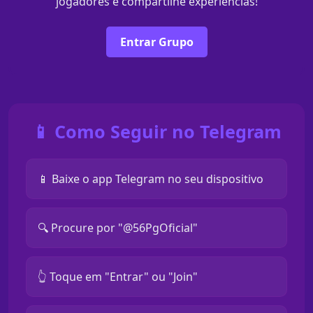
jogadores e compartilhe experiências!
Entrar Grupo
📱 Como Seguir no Telegram
📱 Baixe o app Telegram no seu dispositivo
🔍 Procure por "@56PgOficial"
👆 Toque em "Entrar" ou "Join"