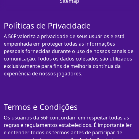
Sitemap
Políticas de Privacidade
A 56F valoriza a privacidade de seus usuários e está
empenhada em proteger todas as informações
pessoais fornecidas durante o uso de nossos canais de
comunicação. Todos os dados coletados são utilizados
exclusivamente para fins de melhoria contínua da
experiência de nossos jogadores.
Termos e Condições
Os usuários da 56F concordam em respeitar todas as
regras e regulamentos estabelecidos. É importante ler
e entender todos os termos antes de participar de