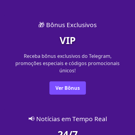
🎁 Bônus Exclusivos
VIP
Receba bônus exclusivos do Telegram,
promoções especiais e códigos promocionais
únicos!
Ver Bônus
📢 Notícias em Tempo Real
24/7