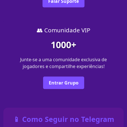
Falar Suporte
👥 Comunidade VIP
1000+
Junte-se a uma comunidade exclusiva de
jogadores e compartilhe experiências!
Entrar Grupo
📱 Como Seguir no Telegram