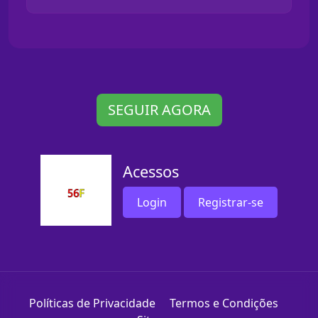
SEGUIR AGORA
Acessos
Login
Registrar-se
Políticas de Privacidade
Termos e Condições