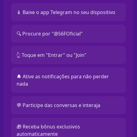
📱 Baixe o app Telegram no seu dispositivo
🔍 Procure por "@56FOficial"
👆 Toque em "Entrar" ou "Join"
🔔 Ative as notificações para não perder
nada
💬 Participe das conversas e interaja
🎁 Receba bônus exclusivos
automaticamente