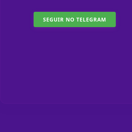
SEGUIR NO TELEGRAM