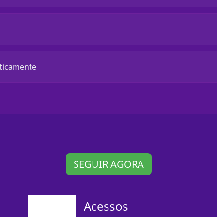
a
aticamente
SEGUIR AGORA
Acessos