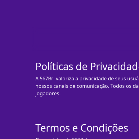
Políticas de Privacida
A 567Brl valoriza a privacidade de seus us
nossos canais de comunicação. Todos os dad
jogadores.
Termos e Condições