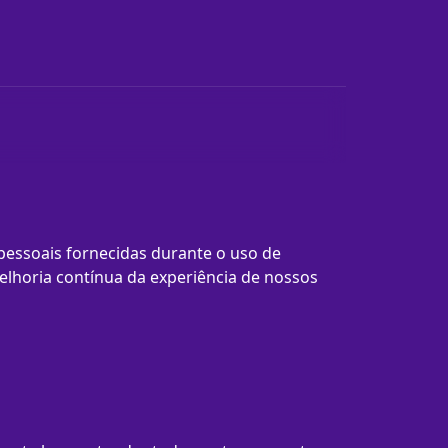
pessoais fornecidas durante o uso de
elhoria contínua da experiência de nossos