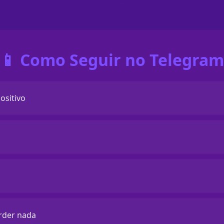
📱 Como Seguir no Telegram
ositivo
erder nada